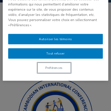
informations qui nous permettent d’améliorer votre
expérience sur le site, de vous proposer des contenus
vidéo, d’analyser les statistiques de fréquentation, etc.
Vous pouvez personnaliser votre choix en sélectionnant
We are very happy to share with you all the new
« Préférences ».
CICME official logo!
It was created by a local designer and represent
Autoriser les témoins
the sharing and caring spirit of CICME while
featuring the Romduol flower, one of the symbol
Tout refuser
of Cambodia (you can learn more about it
here
for
Préférences
example).