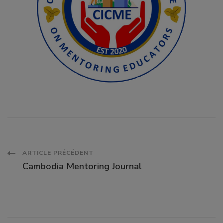
Navigation
ARTICLE PRÉCÉDENT
Cambodia Mentoring Journal
des
articles